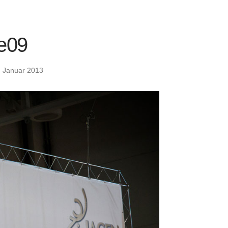
e09
. Januar 2013