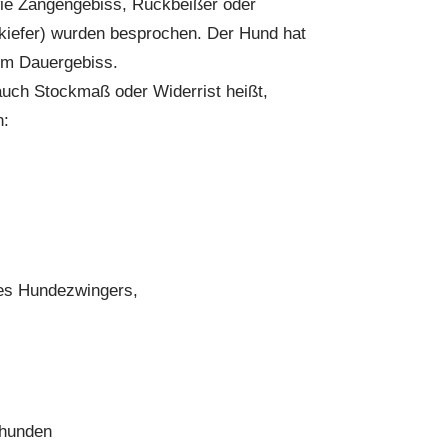
wie Zangengebiss, Rückbeißer oder
rkiefer) wurden besprochen. Der Hund hat
im Dauergebiss.
auch Stockmaß oder Widerrist heißt,
n:
nes Hundezwingers,
dhunden