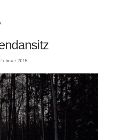
S
endansitz
 Februar 2015