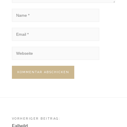
Beitragsnavigation
VORHERIGER BEITRAG:
Fallwild