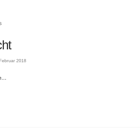
S
ht
 Februar 2018
ke…