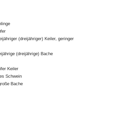
hlinge
fer
ähriger (dreijähriger) Keiler, geringer
jährige (dreijährige) Bache
fer Keiler
ßes Schwein
 große Bache