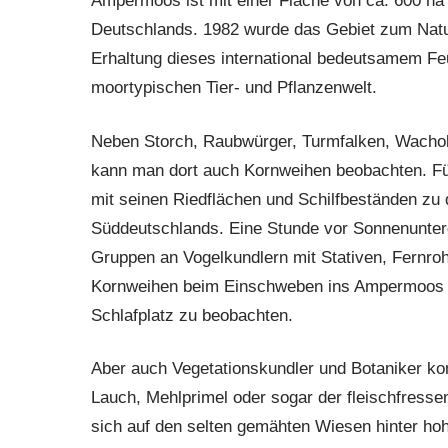
Ampermoos ist mit einer Fläche von ca. 600 ha
Deutschlands. 1982 wurde das Gebiet zum Naturs
Erhaltung dieses international bedeutsamem Feu
moortypischen Tier- und Pflanzenwelt.
Neben Storch, Raubwürger, Turmfalken, Wachol
kann man dort auch Kornweihen beobachten. F
mit seinen Riedflächen und Schilfbeständen zu
Süddeutschlands. Eine Stunde vor Sonnenunte
Gruppen an Vogelkundlern mit Stativen, Fernro
Kornweihen beim Einschweben ins Ampermoos 
Schlafplatz zu beobachten.
Aber auch Vegetationskundler und Botaniker ko
Lauch, Mehlprimel oder sogar der fleischfress
sich auf den selten gemähten Wiesen hinter hoh