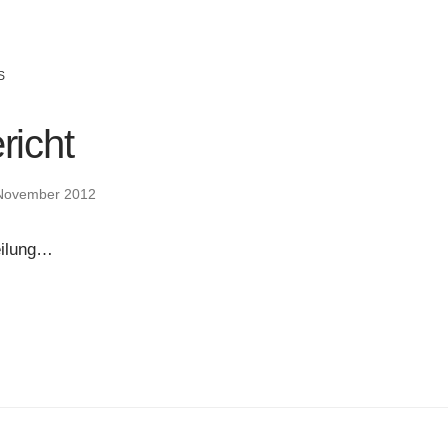
S
richt
November 2012
teilung…