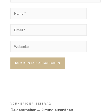
Beitragsnavigation
VORHERIGER BEITRAG:
Revierarbeiten – Kirrung ausmähen